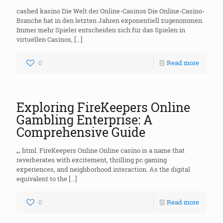
cashed kasino Die Welt der Online-Casinos Die Online-Casino-
Branche hat in den letzten Jahren exponentiell zugenommen.
Immer mehr Spieler entscheiden sich für das Spielen in
virtuellen Casinos,
[…]
0
Read more
Exploring FireKeepers Online
Gambling Enterprise: A
Comprehensive Guide
„‚ html. FireKeepers Online Online casino is a name that
reverberates with excitement, thrilling pc gaming
experiences, and neighborhood interaction. As the digital
equivalent to the
[…]
0
Read more